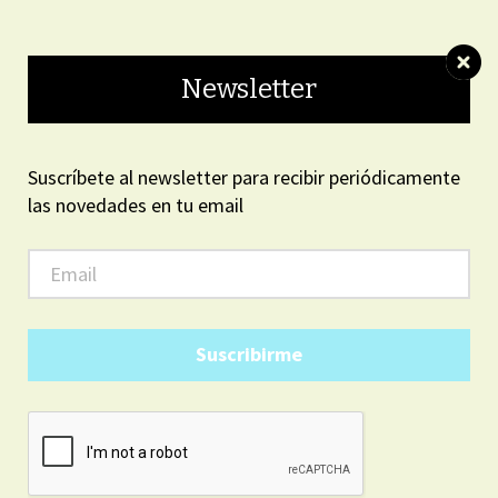
ON LINE
Newsletter
Suscríbete al newsletter para recibir periódicamente
las novedades en tu email
ARGENTINA
3
39
AM
08
viernes, agosto 7, 2026
Suscribirme
LOCALES
Parque Municipal: El