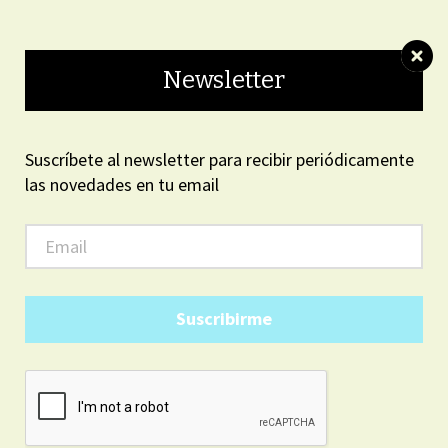
ON LINE
Newsletter
Suscríbete al newsletter para recibir periódicamente
las novedades en tu email
ARGENTINA
8
43
AM
27
viernes, agosto 7, 2026
Suscribirme
LOCALES
Confirmaron el