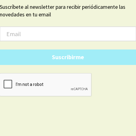
Suscríbete al newsletter para recibir periódicamente las
novedades en tu email
Suscribirme