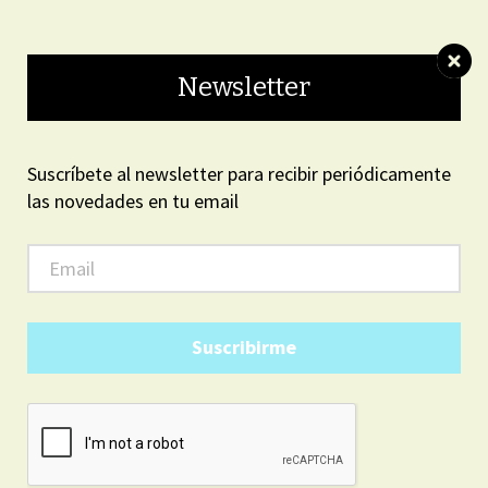
ON LINE
Newsletter
Suscríbete al newsletter para recibir periódicamente
las novedades en tu email
ARGENTINA
10
33
PM
15
sábado, agosto 8, 2026
Suscribirme
NACIONALES
Ruta 3: dos personas