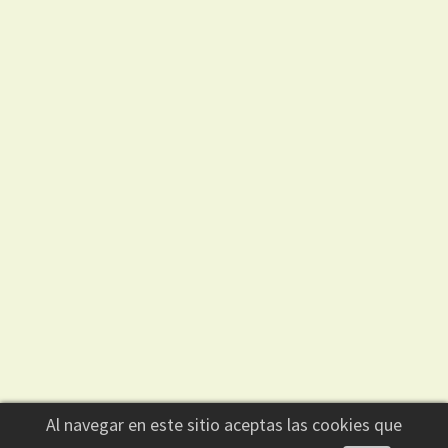
Contacto
Historial
Ingresar
Buscar
+54 9 2281-436400
Irigoyen 526 - Azul - Argentina
diariociudad1013@hotmail.com
Al navegar en este sitio aceptas las cookies que