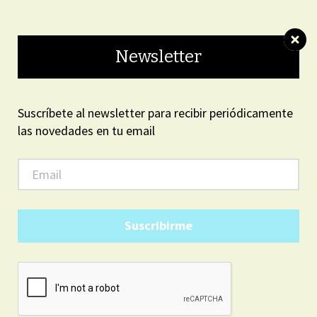
ON LINE
Newsletter
Suscríbete al newsletter para recibir periódicamente
las novedades en tu email
ARGENTINA
7
32
PM
36
sábado, agosto 8, 2026
Suscribirme
INTERES GENERAL
Quiénes eran las víctimas