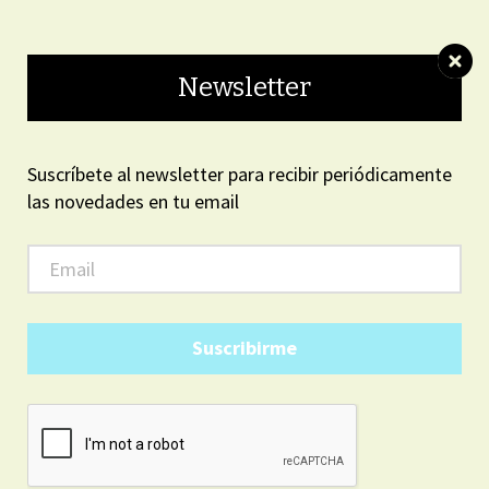
ON LINE
Newsletter
Suscríbete al newsletter para recibir periódicamente
las novedades en tu email
ARGENTINA
3
05
PM
12
sábado, agosto 8, 2026
Suscribirme
INTERES GENERAL
Sombra mantuvo una