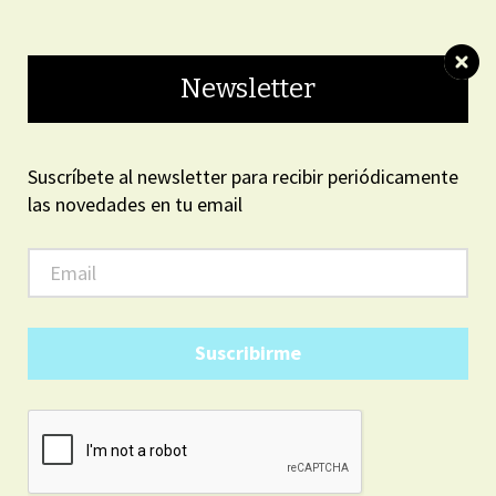
ON LINE
Newsletter
Suscríbete al newsletter para recibir periódicamente
las novedades en tu email
ARGENTINA
5
05
AM
37
domingo, agosto 9, 2026
Suscribirme
LOCALES
El concejal de Podemos