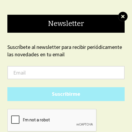
ON LINE
Newsletter
Suscríbete al newsletter para recibir periódicamente
las novedades en tu email
ARGENTINA
7
43
PM
35
miércoles, agosto 5, 2026
Suscribirme
LOCALES
Castración en Villa Piazza