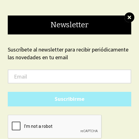
ON LINE
Newsletter
Suscríbete al newsletter para recibir periódicamente
las novedades en tu email
ARGENTINA
7
13
AM
03
domingo, agosto 9, 2026
Suscribirme
LOCALES
Avanza el proceso