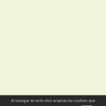
Contacto
Historial
Ingresar
Buscar
+54 9 2281-436400
Irigoyen 526 - Azul - Argentina
diariociudad1013@hotmail.com
Al navegar en este sitio aceptas las cookies que