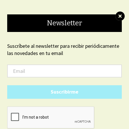
ON LINE
Newsletter
Suscríbete al newsletter para recibir periódicamente
las novedades en tu email
ARGENTINA
10
40
PM
19
sábado, agosto 8, 2026
Suscribirme
LOCALES
Dengue: Jornadas